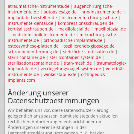
atraumatische-instrumente.de
|
augenchirurgische-
instrumente.de
|
autopsiesäge.de
|
hno-instrumente.de
|
implantate-hersteller.de
|
instrumente-chirurgisch.de
|
instrumente-dental.de
|
kompressionsschrauben.de
|
kortikalisschrauben.de
|
maxillofacial.de
|
maxillofazial.de
|
medizintechnik-instrumente.de
|
mikrochirurgische-
instrumente.de
|
orthopädische-implantate.de
|
osteosynthese-platten.de
|
oszillierende-gipssäge.de
|
schraubenentfernung.de
|
siebkörbe-sterilisation.de
|
steril-container.de
|
sterilcontainer-system.de
|
sterilisationscontainer.de
|
titan-mesh.de
|
traumatologie-
implantate.de
|
verriegelungsnagel-system.de
|
veterinär-
instrumente.de
|
winkelstabile.de
|
orthopedics-
implants.com
Änderung unserer
Datenschutzbestimmungen
Wir behalten uns vor, diese Datenschutzerklärung
gelegentlich anzupassen, damit sie stets den aktuellen
rechtlichen Anforderungen entspricht oder um
Änderungen unserer Leistungen in der
Datenschutzerklärung umzusetzen, z. B. bei der