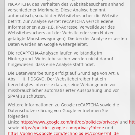
reCAPTCHA das Verhalten des Websitebesuchers anhand
verschiedener Merkmale. Diese Analyse beginnt
automatisch, sobald der Websitebesucher die Website
betritt. Zur Analyse wertet reCAPTCHA verschiedene
Informationen aus (z.B. IP-Adresse, Verweildauer des
Websitebesuchers auf der Website oder vom Nutzer
getätigte Mausbewegungen). Die bei der Analyse erfassten
Daten werden an Google weitergeleitet.
Die reCAPTCHA-Analysen laufen vollständig im
Hintergrund. Websitebesucher werden nicht darauf
hingewiesen, dass eine Analyse stattfindet.
Die Datenverarbeitung erfolgt auf Grundlage von Art. 6
Abs. 1 lit. f DSGVO. Der Websitebetreiber hat ein
berechtigtes Interesse daran, seine Webangebote vor
missbräuchlicher automatisierter Ausspähung und vor
SPAM zu schützen.
Weitere Informationen zu Google reCAPTCHA sowie die
Datenschutzerklärung von Google entnehmen Sie
folgenden
Links:
https://www.google.com/intl/de/policies/privacy/
und
ht
sowie
https://policies.google.com/privacy?hl=de
und
https://policies.google.com/technologies/cookies?hl=de=